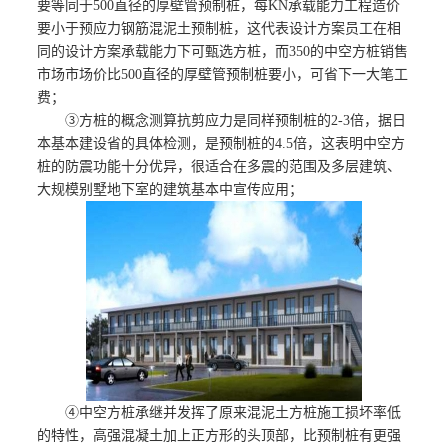
要等同于500直径的厚壁管预制桩，每KN承载能力工程造价
要小于预应力钢筋混泥土预制桩，这代表设计方案员工在相
同的设计方案承载能力下可甄选方桩，而350的中空方桩销售
市场市场价比500直径的厚壁管预制桩要小，可省下一大笔工
费；
③方桩的概念测算抗剪应力是同样预制桩的2-3倍，据日
本基本建设省的具体检测，是预制桩的4.5倍，这表明中空方
桩的防震功能十分优异，很适合在多震的范围及多层建筑、
大规模别墅地下室的建筑基本中宣传应用；
④中空方桩承继并发挥了原来混泥土方桩施工损坏率低
的特性，高强混凝土加上正方形的头顶部，比预制桩有更强