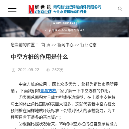
您当前的位置 ：
首 页
>>
新闻中心
>>
行业动态
中空方桩的作用是什么
2021-09-22
252次
中空方桩的应用 ，因其众多优势 ，终将为销售市场所接
纳 。下面我们和
青岛方桩
厂家了解一下中空方桩的作用。
①表面总面积大且成方型或多边缘型，在土质中支护桩
与土的休止角比圆形的表面大很多，这就代表着中空方桩比
预制桩在同样地质环境标准下会得到很大的承载能力，为工
程项目省下很多的基本资产；
②根据比照状况看来，350的中空方桩的桩自身承载能力