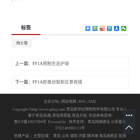
标签
挡土墙
上一篇：
预制生态护坡
下一篇：
即墨创智新区景观墙
企业分站
|
网站地图
|
RSS
|
XML
Copyright ©http://www.qdxsj.com/ 青岛新世纪预制构件有限公司 专业从
事于
青岛双t板
,
青岛桥梁板
,
青岛方桩
, 欢迎来电咨询!
鲁ICP备19057994号
Powered by
技术支持：
青岛网络建设
公安备案
37021402001113号
热推产品
| 主营区域：
青岛
山东
城阳
河套
棘洪滩
青岛高新区
胶南