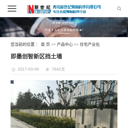
您当前的位置 ：
首 页
>>
产品中心
>>
住宅产业化
即墨创智新区挡土墙
2017-03-09
7842次