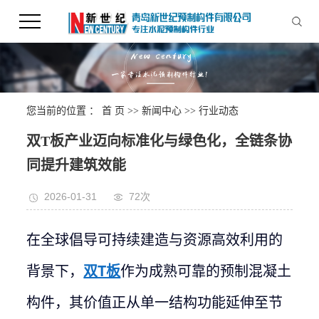
您当前的位置 ：
首 页
>>
新闻中心
>>
行业动态
双T板产业迈向标准化与绿色化，全链条协
同提升建筑效能
2026-01-31
72次
在全球倡导可持续建造与资源高效利用的
背景下，
双T板
作为成熟可靠的预制混凝土
构件，其价值正从单一结构功能延伸至节