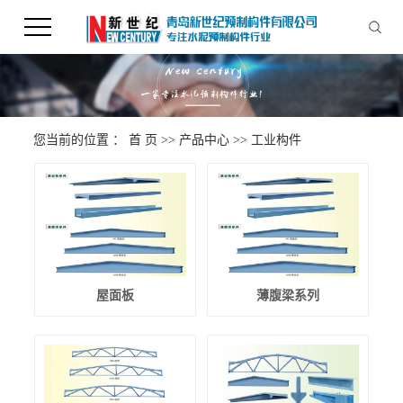
您当前的位置 ：
首 页
>>
产品中心
>>
工业构件
屋面板
薄腹梁系列