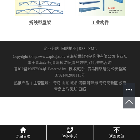
折线型屋架
工业构件
企业分站
|
网站地图
|
RSS
|
XML
Copyright ©http://www.qdxsj.com/ 青岛新世纪预制构件有限公司 专业从
事于
青岛双t板
,
青岛桥梁板
,
青岛方桩
, 欢迎来电咨询!
鲁ICP备19057994号
Powered by
技术支持：
青岛网络建设
公安备案
37021402001113号
热推产品
| 主营区域：
青岛
山东
城阳
河套
棘洪滩
青岛高新区
胶南
青岛上马
潍坊
日照
网站首页
网站首页
咨询电话
咨询电话
返回顶部
返回顶部