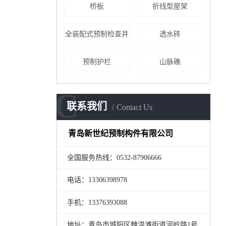
桥板
折线型屋架
全装配式预制检查井
透水砖
预制护栏
山脉礁
C
联系我们
Contact Us
青岛新世纪预制构件有限公司
全国服务热线：0532-87906666
电话：13306398978
手机：13376393088
地址：青岛市城阳区棘洪滩街道河岭路1号