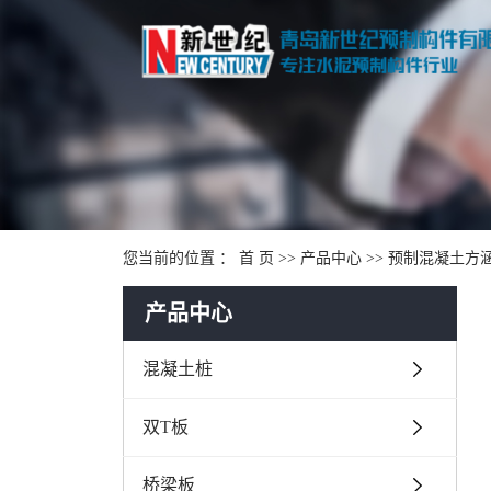
您当前的位置 ：
首 页
>>
产品中心
>>
预制混凝土方
产品中心
混凝土桩
双T板
桥梁板