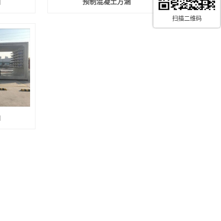
涵
预制混凝土方涵
扫描二维码
涵