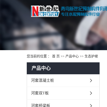
您当前的位置 ：
首 页
>>
产品中心
>>
生态护坡
产品中心
河套混凝土桩
河套双T板
河套桥梁板