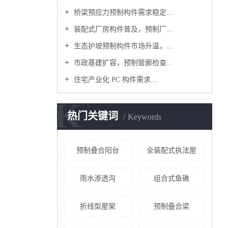
桥梁预应力预制构件需求稳定...
装配式厂房构件普及，预制厂...
生态护坡预制构件市场升温，...
市政基建扩容，预制管廊检查...
住宅产业化 PC 构件需求...
K
热门关键词
Keywords
预制叠合阳台
全装配式执法屋
雨水渗透沟
组合式鱼礁
折线型屋架
预制叠合梁