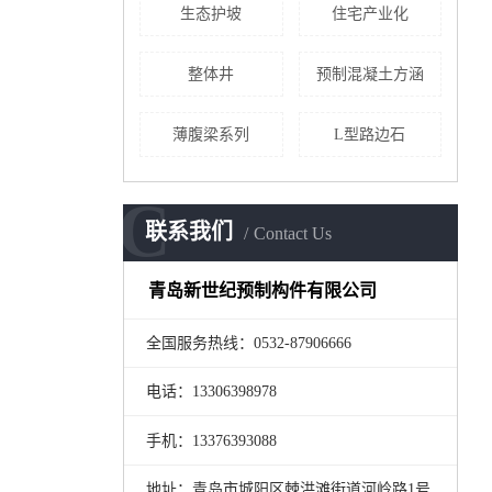
生态护坡
住宅产业化
整体井
预制混凝土方涵
薄腹梁系列
L型路边石
C
联系我们
Contact Us
青岛新世纪预制构件有限公司
全国服务热线：0532-87906666
电话：13306398978
手机：13376393088
地址：青岛市城阳区棘洪滩街道河岭路1号