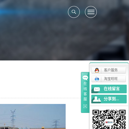
客户服务
淘宝旺旺
在
在线留言
线
客
分享到...
服