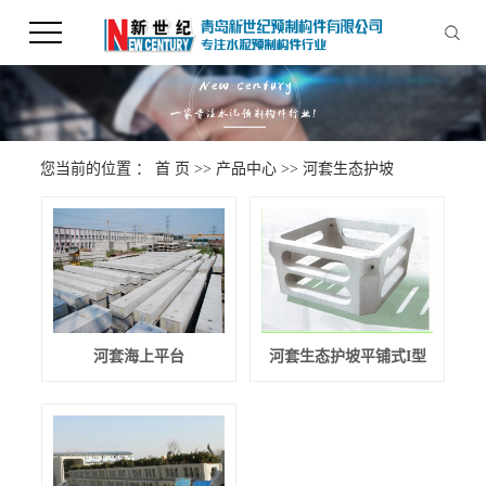
您当前的位置 ：
首 页
>>
产品中心
>>
河套生态护坡
河套海上平台
河套生态护坡平铺式I型