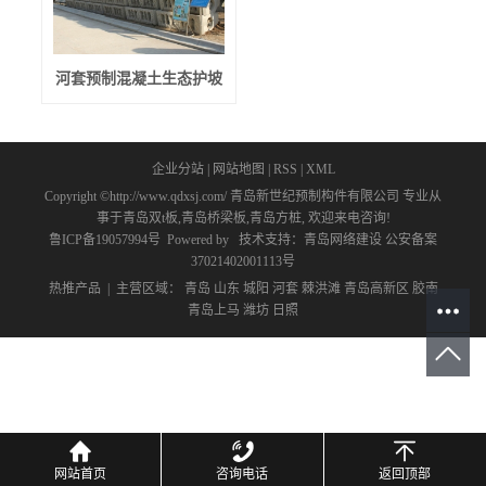
河套预制混凝土生态护坡
企业分站
|
网站地图
|
RSS
|
XML
Copyright ©http://www.qdxsj.com/ 青岛新世纪预制构件有限公司 专业从
事于
青岛双t板
,
青岛桥梁板
,
青岛方桩
, 欢迎来电咨询!
鲁ICP备19057994号
Powered by
技术支持：
青岛网络建设
公安备案
37021402001113号
热推产品
| 主营区域：
青岛
山东
城阳
河套
棘洪滩
青岛高新区
胶南
青岛上马
潍坊
日照
网站首页
网站首页
咨询电话
咨询电话
返回顶部
返回顶部