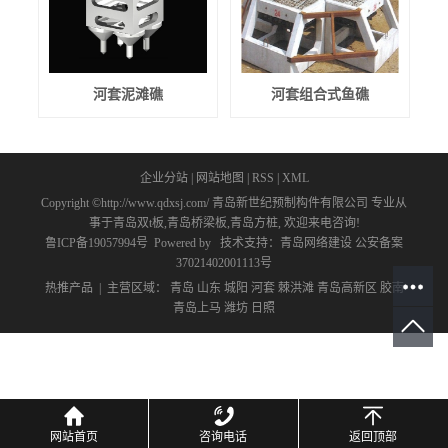
河套泥滩礁
河套组合式鱼礁
企业分站
|
网站地图
|
RSS
|
XML
Copyright ©http://www.qdxsj.com/ 青岛新世纪预制构件有限公司 专业从
事于
青岛双t板
,
青岛桥梁板
,
青岛方桩
, 欢迎来电咨询!
鲁ICP备19057994号
Powered by
技术支持：
青岛网络建设
公安备案
37021402001113号
热推产品
| 主营区域：
青岛
山东
城阳
河套
棘洪滩
青岛高新区
胶南
青岛上马
潍坊
日照
网站首页
网站首页
咨询电话
咨询电话
返回顶部
返回顶部