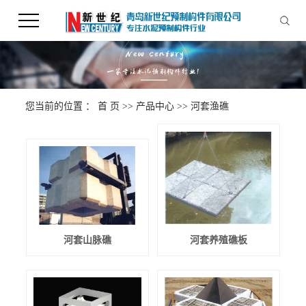
您当前的位置 ：
首 页
>>
产品中心
>>
河套渔礁
河套山脉礁
河套养殖礁板