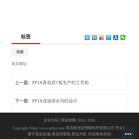
标签
渔礁
本文网址：
上一篇：
青岛双T板生产的工艺和要素
下一篇：
浅谈排水沟的设计
企业分站
|
网站地图
|
RSS
|
XML
Copyright ©http://www.qdxsj.com/ 青岛新世纪预制构件有限公司 专业从
事于
青岛双t板
,
青岛桥梁板
,
青岛方桩
, 欢迎来电咨询!